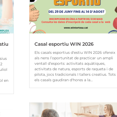
stiu
Casal esportiu WIN 2026
Els casals esportius d'estiu WIN 2026 ofereix
als nens l’oportunitat de practicar un ampli
sius
ventall d’esports: activitats aquàtiques,
12
activitats de natura, esports de raqueta i de
uliol
pilota, jocs tradicionals I tallers creatius. Tots
els casals gaudiran d'hores a la...
ol en