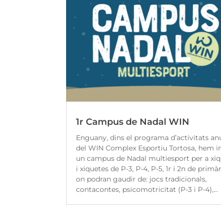
1r Campus de Nadal WIN
Enguany, dins el programa d’activitats an
del WIN Complex Esportiu Tortosa, hem i
un campus de Nadal multiesport per a xi
i xiquetes de P-3, P-4, P-5, 1r i 2n de primàr
on podran gaudir de: jocs tradicionals,
contacontes, psicomotricitat (P-3 i P-4),...