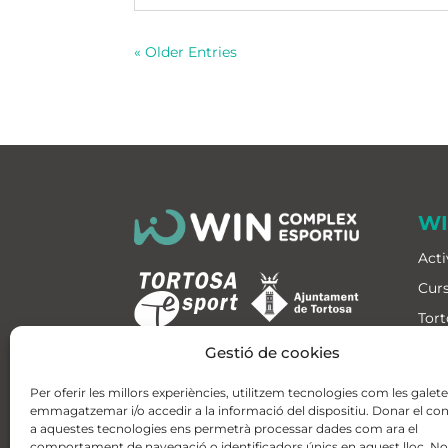
« Older Entries
W
Acti
Curs
Tort
Jes
Gestió de cookies
Hora
Per oferir les millors experiències, utilitzem tecnologies com les galet
Equ
emmagatzemar i/o accedir a la informació del dispositiu. Donar el c
a aquestes tecnologies ens permetrà processar dades com ara el
Blo
comportament de navegació o identificadors únics en aquest lloc. No