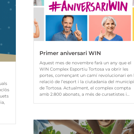
Primer aniversari WIN
Aquest mes de novembre farà un any que el
WIN Complex Esportiu Tortosa va obrir les
portes, començant un camí revolucionari en 
relació de l’esport i la ciutadania del municipi
uals
de Tortosa. Actualment, el complex compta
nclòs
amb 2.800 abonats, a més de cursetistes i...
quets
ia,