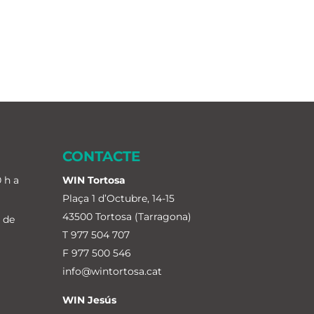
CONTACTE
 h a
WIN Tortosa
Plaça 1 d’Octubre, 14-15
43500 Tortosa (Tarragona)
I de
T
977 504 707
F 977 500 546
info@wintortosa.cat
WIN Jesús