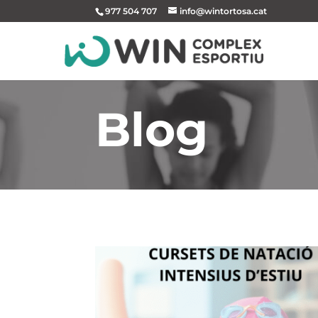
977 504 707
info@wintortosa.cat
Blog