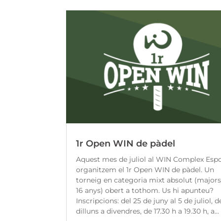
1r Open WIN de pàdel
Aquest mes de juliol al WIN Complex Espo
organitzem el 1r Open WIN de pàdel. Un
torneig en categoria mixt absolut (majors
16 anys) obert a tothom. Us hi apunteu?
Inscripcions: del 25 de juny al 5 de juliol, d
dilluns a divendres, de 17.30 h a 19.30 h, a...