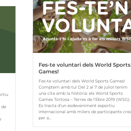
Fes-te voluntari dels World Sports
Games!
Fes-te voluntari dels World Sports Games!
Comptem amb tu! Del 2 al 7 de juliol tenim
una cita amb la història: els World Sports
rtiu
Games Tortosa – Terres de l’Ebre 2019 (WSG).
Es tracta d’un esdeveniment esportiu
 de
internacional amb milers de participants cre
per a...
e