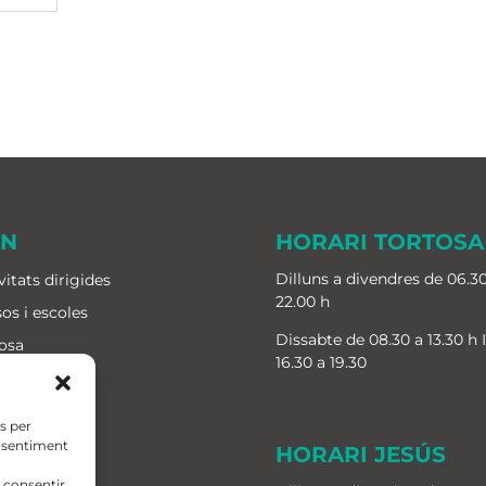
IN
HORARI TORTOSA
Dilluns a divendres de 06.30
vitats dirigides
22.00 h
os i escoles
Dissabte de 08.30 a 13.30 h 
osa
16.30 a 19.30
ús
ris i quotes
es per
ip humà
onsentiment
HORARI JESÚS
g
 consentir