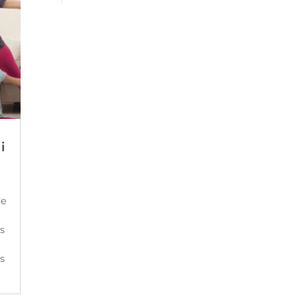
i
de
s
es