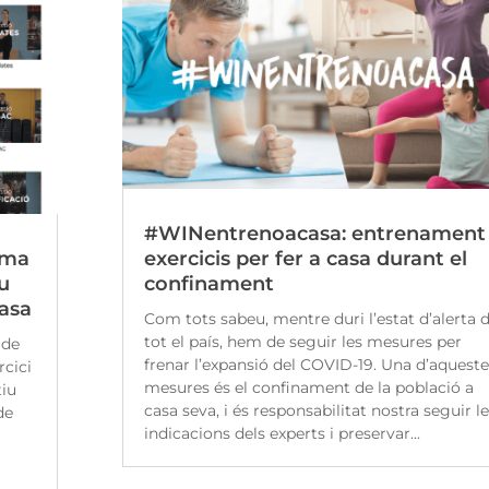
#WINentrenoacasa: entrenament 
rma
exercicis per fer a casa durant el
u
confinament
casa
Com tots sabeu, mentre duri l’estat d’alerta 
tot el país, hem de seguir les mesures per
 de
frenar l’expansió del COVID-19. Una d’aqueste
rcici
mesures és el confinament de la població a
tiu
casa seva, i és responsabilitat nostra seguir l
de
indicacions dels experts i preservar...