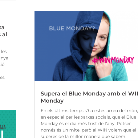
sa
 al
 les
unya
ció
les
Supera el Blue Monday amb el WI
Monday
En els últims temps s’ha estès arreu del món,
en especial per les xarxes socials, que el Blue
Monday és el dia més trist de l’any. Potser
només és un mite, però al WIN volem que el
superes de la millor manera que sabem: