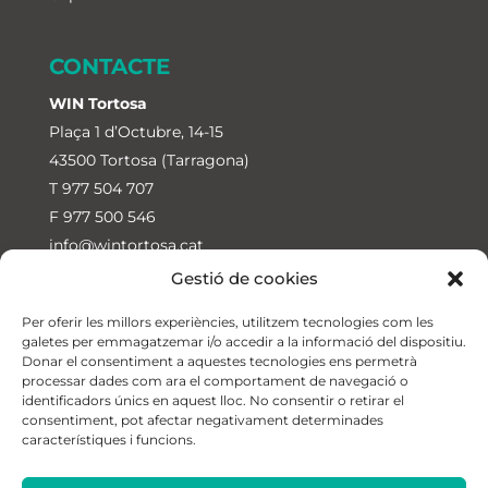
CONTACTE
WIN Tortosa
Plaça 1 d’Octubre, 14-15
43500 Tortosa (Tarragona)
T
977 504 707
F 977 500 546
info@wintortosa.cat
Gestió de cookies
WIN Jesús
Ctra. de Jesús a Roquetes, 23
Per oferir les millors experiències, utilitzem tecnologies com les
galetes per emmagatzemar i/o accedir a la informació del dispositiu.
43590 Jesús-Tortosa (Tarragona)
Donar el consentiment a aquestes tecnologies ens permetrà
T
674 315 711
processar dades com ara el comportament de navegació o
identificadors únics en aquest lloc. No consentir o retirar el
consentiment, pot afectar negativament determinades
característiques i funcions.