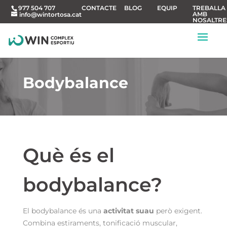
CONTACTE
BLOG
EQUIP
TREBALLA
977 504 707
AMB
info@wintortosa.cat
NOSALTRE
Bodybalance
Què és el
bodybalance?
El bodybalance és una
activitat suau
però exigent.
Combina estiraments, tonificació muscular,