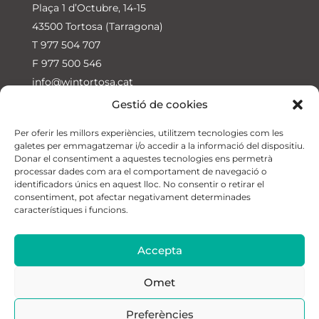
Plaça 1 d’Octubre, 14-15
43500 Tortosa (Tarragona)
T
977 504 707
F 977 500 546
info@wintortosa.cat
Gestió de cookies
WIN Jesús
Ctra. de Jesús a Roquetes, 23
Per oferir les millors experiències, utilitzem tecnologies com les
galetes per emmagatzemar i/o accedir a la informació del dispositiu.
43590 Jesús-Tortosa (Tarragona)
Donar el consentiment a aquestes tecnologies ens permetrà
T
674 315 711
processar dades com ara el comportament de navegació o
identificadors únics en aquest lloc. No consentir o retirar el
consentiment, pot afectar negativament determinades
característiques i funcions.
Accepta
Instal·lacions
Piscina
Horaris i quotes
Blog
SEU ELECTRÒNICA
CONTACTE
Omet
Preferències