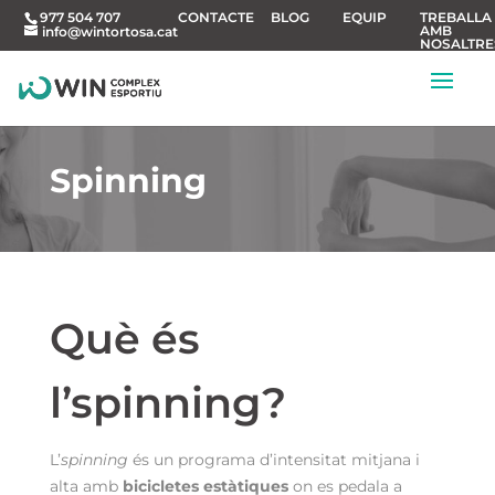
CONTACTE
BLOG
EQUIP
TREBALLA
977 504 707
AMB
info@wintortosa.cat
NOSALTRE
Spinning
Què és
l’spinning?
L’
spinning
és un programa d’intensitat mitjana i
alta amb
bicicletes estàtiques
on es pedala a