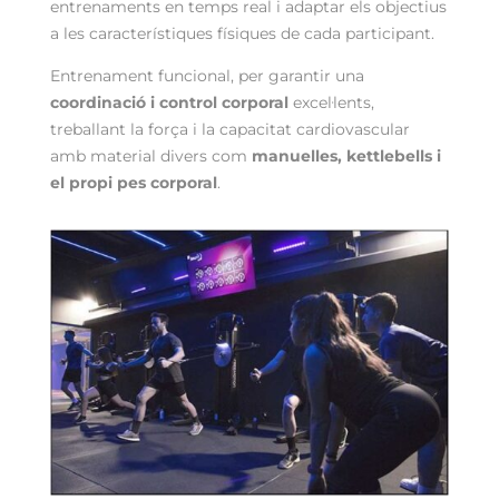
entrenaments en temps real i adaptar els objectius
a les característiques físiques de cada participant.
Entrenament funcional, per garantir una
coordinació i control corporal
excel·lents,
treballant la força i la capacitat cardiovascular
amb material divers com
manuelles, kettlebells i
el propi pes corporal
.