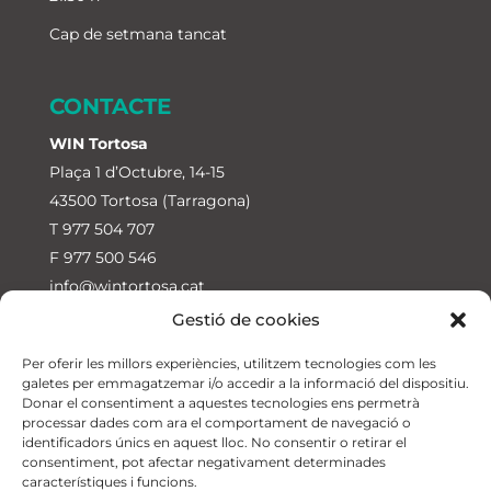
Cap de setmana tancat
CONTACTE
WIN Tortosa
Plaça 1 d’Octubre, 14-15
43500 Tortosa (Tarragona)
T
977 504 707
F 977 500 546
info@wintortosa.cat
Gestió de cookies
WIN Jesús
Ctra. de Jesús a Roquetes, 23
Per oferir les millors experiències, utilitzem tecnologies com les
galetes per emmagatzemar i/o accedir a la informació del dispositiu.
43590 Jesús-Tortosa (Tarragona)
Donar el consentiment a aquestes tecnologies ens permetrà
T
674 315 711
processar dades com ara el comportament de navegació o
identificadors únics en aquest lloc. No consentir o retirar el
consentiment, pot afectar negativament determinades
característiques i funcions.