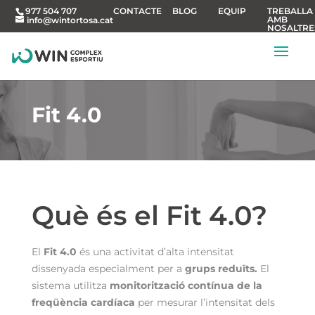
CONTACTE
BLOG
EQUIP
TREBALLA
977 504 707
AMB
info@wintortosa.cat
NOSALTRE
Fit 4.0
Què és el Fit 4.0?
El
Fit 4.0
és una activitat d’alta intensitat
dissenyada especialment per a
grups reduïts.
El
sistema utilitza
monitorització contínua de la
freqüència cardíaca
per mesurar l’intensitat dels