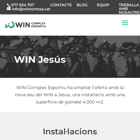
CONTACTE
BLOG
EQUIP
TREBALLA
977 504 707
AMB
info@wintortosa.cat
NOSALTRE
WIN Jesús
WIN Complex Esportiu ha ampliat l’oferta amb la
nova seu del WIN a Jesús, una instal·lació amb una
superfície de gairebé 4.000 m2.
Instal·lacions