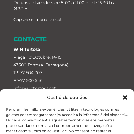
Dilluns a divendres de 8-00 a 11.00 h i de 15.30 h a
21.30 h
Cap de setmana tancat
CONTACTE
WIN Tortosa
Plaça 1 d’Octubre, 14-15
43500 Tortosa (Tarragona)
T
977 504 707
F 977 500 546
info@wintortosa.cat
Gestió de cookies
WIN Jesús
Ctra. de Jesús a Roquetes, 23
Per oferir les millors experiències, utilitzem tecnologies com les
galetes per emmagatzemar i/o accedir a la informació del dispositiu.
43590 Jesús-Tortosa (Tarragona)
Donar el consentiment a aquestes tecnologies ens permetrà
T
674 315 711
processar dades com ara el comportament de navegació o
identificadors únics en aquest lloc. No consentir o retirar el