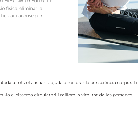
 i càpsules articulars. És
ó física, eliminar la
icular i aconseguir
tada a tots els usuaris, ajuda a millorar la consciència corporal i
mula el sistema circulatori i millora la vitalitat de les persones.