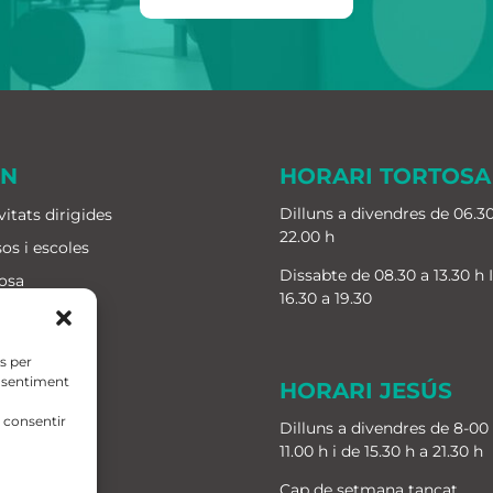
IN
HORARI TORTOSA
Dilluns a divendres de 06.30
vitats dirigides
22.00 h
os i escoles
Dissabte de 08.30 a 13.30 h 
osa
16.30 a 19.30
ús
ris i quotes
es per
ip humà
onsentiment
HORARI JESÚS
g
 consentir
Dilluns a divendres de 8-00
11.00 h i de 15.30 h a 21.30 h
Cap de setmana tancat