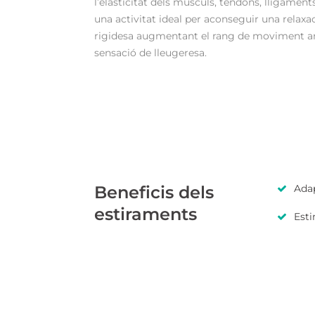
l’elasticitat dels músculs, tendons, lligaments
una activitat ideal per aconseguir una relaxaci
rigidesa augmentant el rang de moviment art
sensació de lleugeresa.
Beneficis dels
Adap
estiraments
Esti