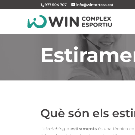
977 504 707
info@wintortosa.cat
Estirame
Què són els est
L’
stretching
o
estiraments
és una tècnica co