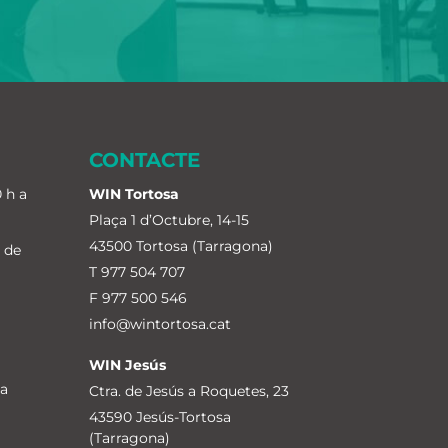
CONTACTE
 h a
WIN Tortosa
Plaça 1 d’Octubre, 14-15
43500 Tortosa (Tarragona)
I de
T
977 504 707
F 977 500 546
info@wintortosa.cat
WIN Jesús
 a
Ctra. de Jesús a Roquetes, 23
43590 Jesús-Tortosa
(Tarragona)