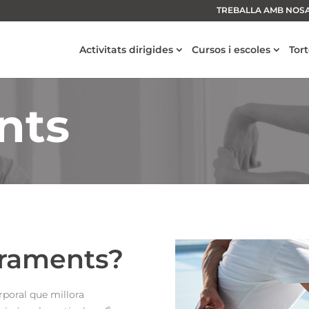
TREBALLA AMB NOS
Activitats dirigides
Cursos i escoles
Tor
nts
iraments?
rporal que millora