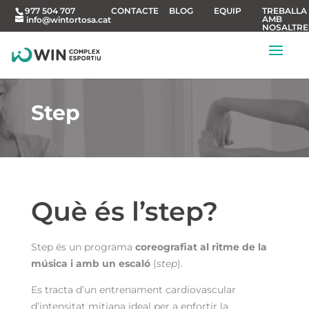
CONTACTE
BLOG
EQUIP
TREBALLA
977 504 707
AMB
info@wintortosa.cat
NOSALTRE
Step
Què és l’step?
Step és un programa
coreografiat al ritme de la
música i amb un escaló
(
step
).
Es tracta d’un entrenament cardiovascular
d’intensitat mitjana ideal per a enfortir la